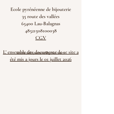
Ecole pyrénéenne de bijouterie
35 route des vallées
65400 Lau-Balagnas
48521508100038
CGV
L' ensemble des documents de se site a
ecoledebijouterie@gmail.com
été mis a jours le 01 juillet 2026