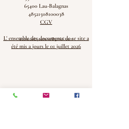
65400 Lau-Balagnas
48521508100038
CGV
L' ensemble des documents de se site a
ecoledebijouterie@gmail.com
été mis a jours le 01 juillet 2026