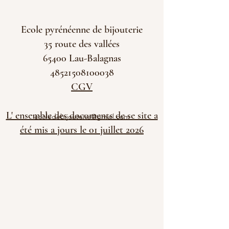
Ecole pyrénéenne de bijouterie
35 route des vallées
65400 Lau-Balagnas
48521508100038
CGV
L' ensemble des documents de se site a
ecoledebijouterie@gmail.com
été mis a jours le 01 juillet 2026