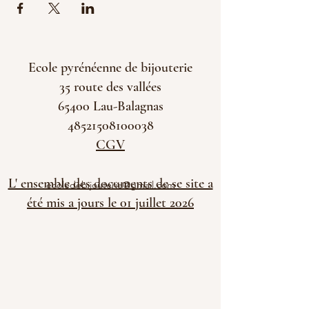
Ecole pyrénéenne de bijouterie
35 route des vallées
65400 Lau-Balagnas
48521508100038
CGV
L' ensemble des documents de se site a
ecoledebijouterie@gmail.com
été mis a jours le 01 juillet 2026