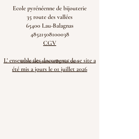
Ecole pyrénéenne de bijouterie
35 route des vallées
65400 Lau-Balagnas
48521508100038
CGV
L' ensemble des documents de se site a
ecoledebijouterie@gmail.com
été mis a jours le 01 juillet 2026